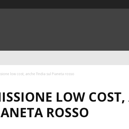
ione low cost, anche l’India sul Pianeta rosso
ISSIONE LOW COST,
PIANETA ROSSO