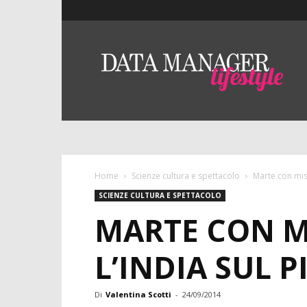
Lifestyle
–
DMO
Data
Manager
Online
Home
Scienze cultura e spettacolo
Marte con miss
SCIENZE CULTURA E SPETTACOLO
MARTE CON M
L’INDIA SUL 
Di
Valentina Scotti
-
24/09/2014