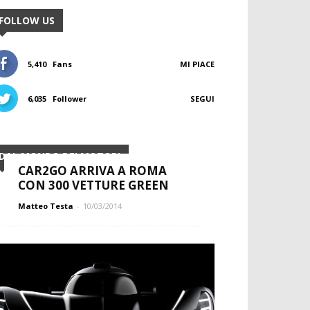
FOLLOW US
5,410
Fans
MI PIACE
6,035
Follower
SEGUI
DAL MONDO DEI MOTORI
CAR2GO ARRIVA A ROMA
CON 300 VETTURE GREEN
Matteo Testa
-
10/03/2014