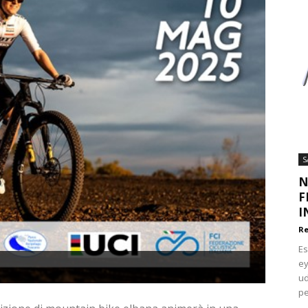
S
N
F
I
Re
Es
ey
ud
pe