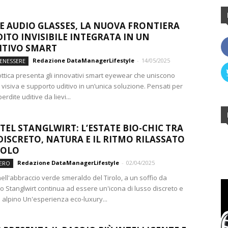
 AUDIO GLASSES, LA NUOVA FRONTIERA
DITO INVISIBILE INTEGRATA IN UN
ITIVO SMART
Redazione DataManagerLifestyle
-
14/05/2025
BENESSERE
ottica presenta gli innovativi smart eyewear che uniscono
visiva e supporto uditivo in un’unica soluzione. Pensati per
erdite uditive da lievi...
TEL STANGLWIRT: L‘ESTATE BIO-CHIC TRA
DISCRETO, NATURA E IL RITMO RILASSATO
ROLO
Redazione DataManagerLifestyle
-
02/04/2025
ERO
ell'abbraccio verde smeraldo del Tirolo, a un soffio da
lo Stanglwirt continua ad essere un'icona di lusso discreto e
alpino Un'esperienza eco-luxury...