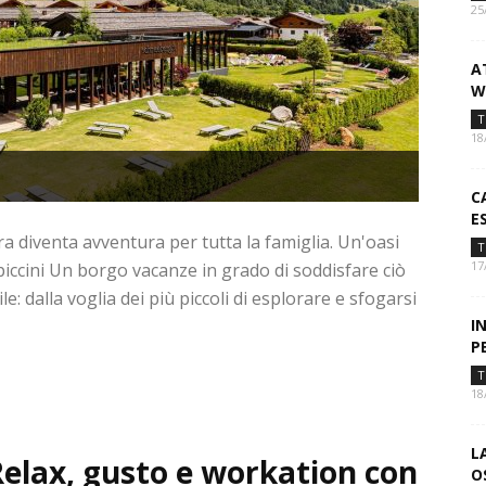
25
A
W
T
18
C
E
 diventa avventura per tutta la famiglia. Un'oasi
T
17
piccini Un borgo vacanze in grado di soddisfare ciò
: dalla voglia dei più piccoli di esplorare e sfogarsi
I
P
T
18
L
Relax, gusto e workation con
O