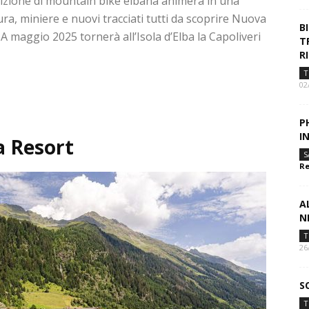
etizione di mountain bike elbana animerà in una
ura, miniere e nuovi tracciati tutti da scoprire Nuova
B
A maggio 2025 tornerà all’Isola d’Elba la Capoliveri
T
R
T
02
P
I
a Resort
S
Re
A
N
T
26
S
T