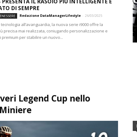
S PRESENTA IL RASOIO PIÙ INTELLIGENTE E
TO DI SEMPRE
Redazione DataManagerLifestyle
-
26/03/2025
BENESSERE
 tecnologia all’avanguardia, la nuova serie i9000 offre la
iù precisa mai realizzata, coniugando personalizzazione e
i premium per stabilire un nuovo...
iveri Legend Cup nello
 Miniere