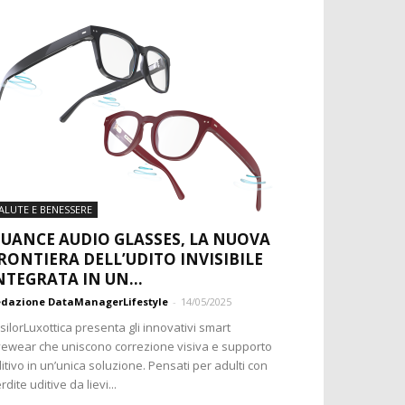
ALUTE E BENESSERE
UANCE AUDIO GLASSES, LA NUOVA
RONTIERA DELL’UDITO INVISIBILE
NTEGRATA IN UN...
dazione DataManagerLifestyle
-
14/05/2025
silorLuxottica presenta gli innovativi smart
ewear che uniscono correzione visiva e supporto
itivo in un’unica soluzione. Pensati per adulti con
rdite uditive da lievi...