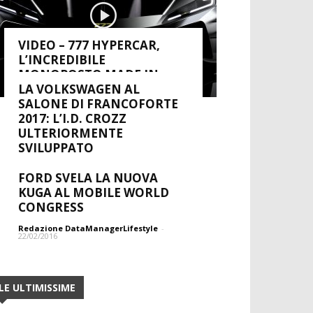
VIDEO – 777 HYPERCAR,
L’INCREDIBILE
MONOPOSTO MADE IN
MONZA
LA VOLKSWAGEN AL
SALONE DI FRANCOFORTE
Redazione DataManagerLifestyle
-
2017: L’I.D. CROZZ
22/11/2022
ULTERIORMENTE
SVILUPPATO
Redazione DataManagerLifestyle
-
FORD SVELA LA NUOVA
08/09/2017
KUGA AL MOBILE WORLD
CONGRESS
Redazione DataManagerLifestyle
-
22/02/2016
LE ULTIMISSIME