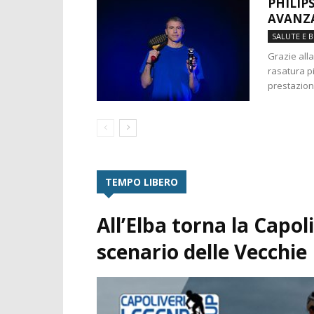
PHILIP
AVANZA
SALUTE E 
Grazie alla
rasatura p
prestazion
TEMPO LIBERO
All’Elba torna la Capol
scenario delle Vecchie