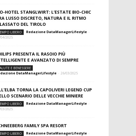
IO-HOTEL STANGLWIRT: L‘ESTATE BIO-CHIC
RA LUSSO DISCRETO, NATURA E IL RITMO
ILASSATO DEL TIROLO
Redazione DataManagerLifestyle
-
EMPO LIBERO
/04/2025
HILIPS PRESENTA IL RASOIO PIÙ
NTELLIGENTE E AVANZATO DI SEMPRE
ALUTE E BENESSERE
dazione DataManagerLifestyle
-
26/03/2025
LL’ELBA TORNA LA CAPOLIVERI LEGEND CUP
ELLO SCENARIO DELLE VECCHIE MINIERE
Redazione DataManagerLifestyle
-
EMPO LIBERO
/03/2025
CHNEEBERG FAMILY SPA RESORT
Redazione DataManagerLifestyle
-
EMPO LIBERO