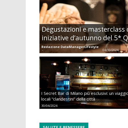
Degustazioni e masterclass di
iniziative d’autunno del 5* 
Redazione DataManagerLifestyle
-
04/10/2024
I Secret Bar di Milano più esclusivi: un viaggi
locali “clandestini” della città
30/04/2024
SALUTE E BENESSERE