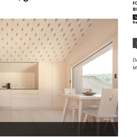
F
B
S
Re
Da
M