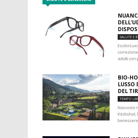
NUANCE
DELL’U
DISPOS
SALUTE E 
EssilorLux
correzione 
adulti con p
BIO-HO
LUSSO 
DEL TI
TEMPO LIB
Nascosto n
Kitzbühel, 
benessere 