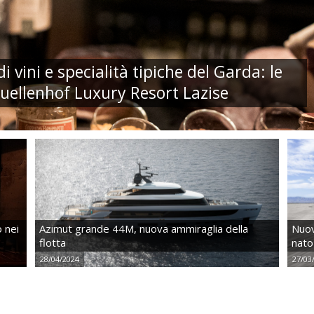
 vini e specialità tipiche del Garda: le
Quellenhof Luxury Resort Lazise
o nei
Azimut grande 44M, nuova ammiraglia della
Nuov
flotta
nato
28/04/2024
27/03