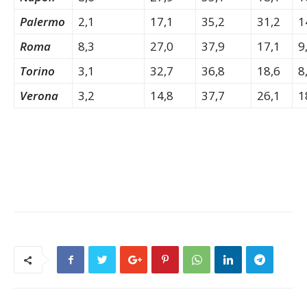
Palermo
2,1
17,1
35,2
31,2
1
Roma
8,3
27,0
37,9
17,1
9
Torino
3,1
32,7
36,8
18,6
8
Verona
3,2
14,8
37,7
26,1
1