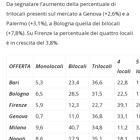
Da segnalare l’aumento della percentuale di
trilocali presenti sul mercato a Genova (+2,6%) e a
Palermo (+3,1%), a Bologna quella dei bilocali
(+7,8%). Su Firenze la percentuale dei quattro locali
è in crescita del 3,8%.
4
5
OFFERTA
Monolocali
Bilocali
Trilocali
locali
l
Bari
5,3
23,4
36,6
22,8
1
Bologna
6,5
28,5
31,5
22,5
1
Firenze
5,9
12,3
22,7
39,1
2
Genova
0,7
11,0
36,8
33,1
1
Milano
9,6
40,7
34,8
11,2
3
Napoli
8,6
27,9
35,1
18,1
1