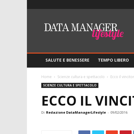
Lifestyle
–
DMO
Data
Manager
Online
SALUTE E BENESSERE
TEMPO LIBERO
Home
Scienze cultura e spettacolo
Ecco il vincit
SCIENZE CULTURA E SPETTACOLO
ECCO IL VINC
Di
Redazione DataManagerLifestyle
-
09/02/2016