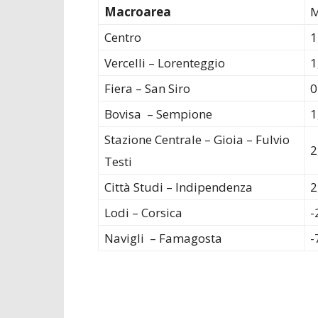
Macroarea
M
Centro
1
Vercelli – Lorenteggio
1
Fiera – San Siro
0
Bovisa – Sempione
1
Stazione Centrale – Gioia – Fulvio
2
Testi
Città Studi – Indipendenza
2
Lodi – Corsica
-
Navigli – Famagosta
-