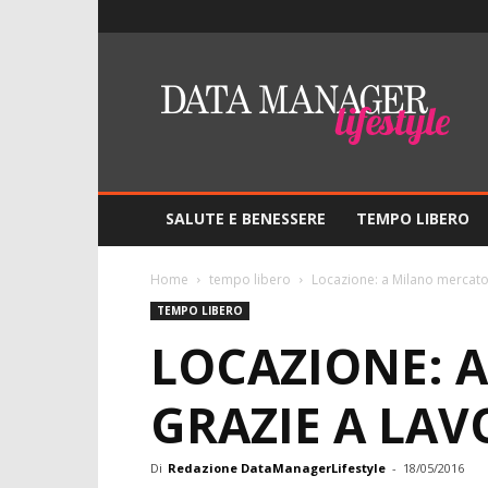
Lifestyle
–
DMO
Data
Manager
Online
SALUTE E BENESSERE
TEMPO LIBERO
Home
tempo libero
Locazione: a Milano mercato 
TEMPO LIBERO
LOCAZIONE: 
GRAZIE A LAV
Di
Redazione DataManagerLifestyle
-
18/05/2016