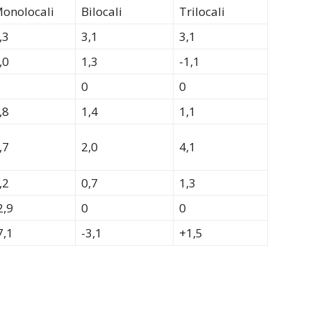
onolocali
Bilocali
Trilocali
,3
3,1
3,1
,0
1,3
-1,1
0
0
,8
1,4
1,1
,7
2,0
4,1
,2
0,7
1,3
2,9
0
0
7,1
-3,1
+1,5