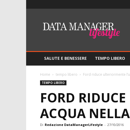
Lifestyle
–
DMO
Data
Manager
Online
SALUTE E BENESSERE
TEMPO LIBERO
Home
tempo libero
Ford riduce ulteriormente l’u
TEMPO LIBERO
FORD RIDUCE 
ACQUA NELLA
Di
Redazione DataManagerLifestyle
-
27/10/2016