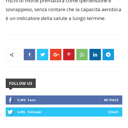
rischi di morte prematura come ipertensione e
sovrappeso, senza contare che la capacità aerobica
è un indicatore della salute a lungo termine.
FOLLOW US
5,410
Fans
MI PIACE
6,035
Follower
SEGUI