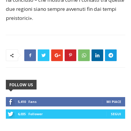
due regioni siano sempre avvenuti fin dai tempi
preistorici».
FOLLOW US
5,410
Fans
MI PIACE
6,035
Follower
SEGUI