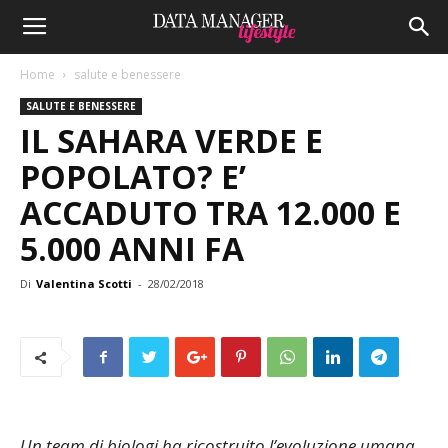
Home
salute e benessere
SALUTE E BENESSERE
IL SAHARA VERDE E
POPOLATO? E’
ACCADUTO TRA 12.000 E
5.000 ANNI FA
Di
Valentina Scotti
-
28/02/2018
Un team di biologi ha ricostruito l’evoluzione umana