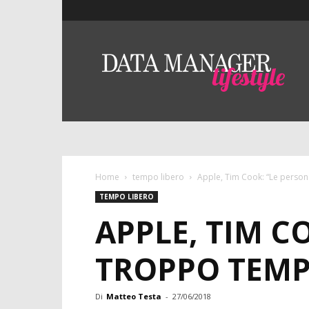
Lifestyle
–
DMO
Data
Manager
Online
Home
tempo libero
Apple, Tim Cook: “Le perso
TEMPO LIBERO
APPLE, TIM C
TROPPO TEMP
Di
Matteo Testa
-
27/06/2018