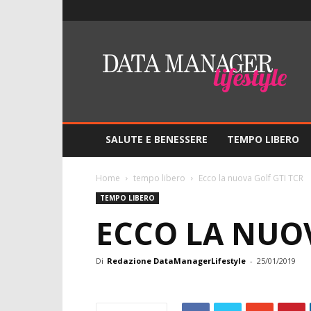
Lifestyle
–
DMO
Data
Manager
Online
SALUTE E BENESSERE
TEMPO LIBERO
Home
tempo libero
Ecco la nuova Golf GTI TCR
TEMPO LIBERO
ECCO LA NUOV
Di
Redazione DataManagerLifestyle
-
25/01/2019