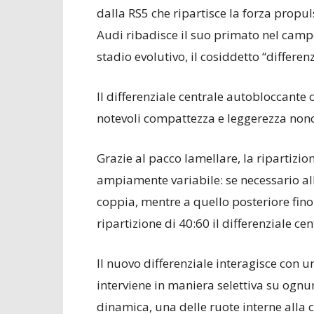
dalla RS5 che ripartisce la forza propul
Audi ribadisce il suo primato nel camp
stadio evolutivo, il cosiddetto “differe
Il differenziale centrale autobloccante
notevoli compattezza e leggerezza nonc
Grazie al pacco lamellare, la ripartizion
ampiamente variabile: se necessario all
coppia, mentre a quello posteriore fin
ripartizione di 40:60 il differenziale ce
Il nuovo differenziale interagisce con u
interviene in maniera selettiva su ognun
dinamica, una delle ruote interne alla 