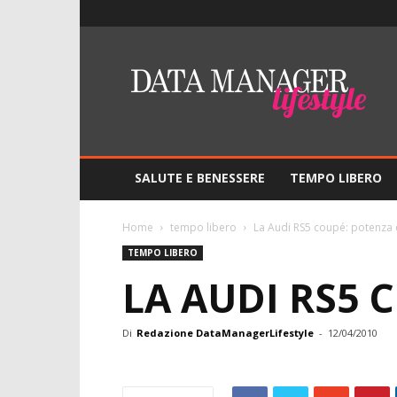
Lifestyle
–
DMO
Data
Manager
Online
SALUTE E BENESSERE
TEMPO LIBERO
Home
tempo libero
La Audi RS5 coupé: potenza
TEMPO LIBERO
LA AUDI RS5 
Di
Redazione DataManagerLifestyle
-
12/04/2010