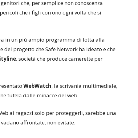
i genitori che, per semplice non conoscenza
ricoli che i figli corrono ogni volta che si
tra in un più ampio programma di lotta alla
e del progetto che Safe Network ha ideato e che
tylin
e
, società che produce camerette per
presentato
WebWatch
, la scrivania multimediale,
che tutela dalle minacce del web.
Web ai ragazzi solo per proteggerli, sarebbe una
 vadano affrontate, non evitate.