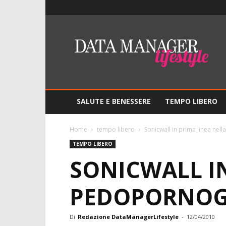
Lifestyle
–
DMO
Data
Manager
Online
SALUTE E BENESSERE
TEMPO LIBERO
Home
tempo libero
Sonicwall in prima linea nell
TEMPO LIBERO
SONICWALL IN
PEDOPORNOG
Di
Redazione DataManagerLifestyle
-
12/04/2010