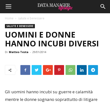
Home
salute e benessere
SALUTE E BENESSERE
UOMINI E DONNE
HANNO INCUBI DIVERSI
Di
Matteo Testa
-
29/01/2014
Gli uomini hanno incubi su guerre e calamità
mentre le donne sognano soprattutto di litigare