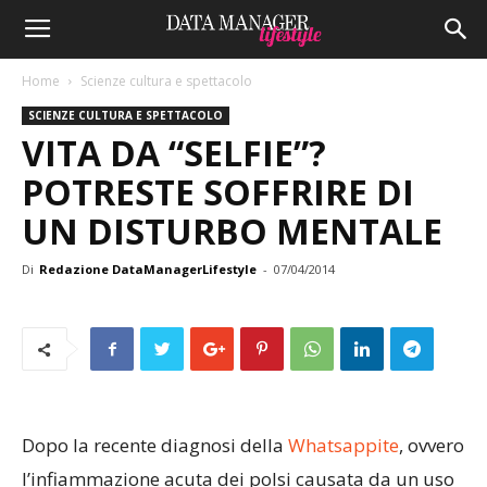
Home
Scienze cultura e spettacolo
SCIENZE CULTURA E SPETTACOLO
VITA DA “SELFIE”?
POTRESTE SOFFRIRE DI
UN DISTURBO MENTALE
Di
Redazione DataManagerLifestyle
-
07/04/2014
Dopo la recente diagnosi della
Whatsappite
, ovvero
l’infiammazione acuta dei polsi causata da un uso