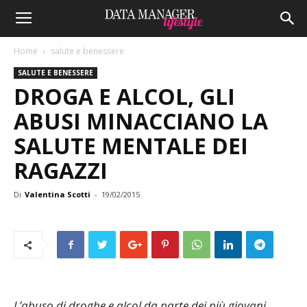
Home
salute e benessere
SALUTE E BENESSERE
DROGA E ALCOL, GLI
ABUSI MINACCIANO LA
SALUTE MENTALE DEI
RAGAZZI
Di
Valentina Scotti
-
19/02/2015
L’abuso di droghe e alcol da parte dei più giovani