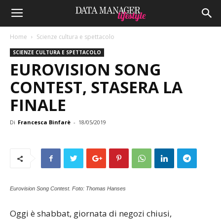
Home
Scienze cultura e spettacolo
SCIENZE CULTURA E SPETTACOLO
EUROVISION SONG
CONTEST, STASERA LA
FINALE
Di
Francesca Binfarè
-
18/05/2019
Eurovision Song Contest. Foto: Thomas Hanses
Oggi è shabbat, giornata di negozi chiusi,