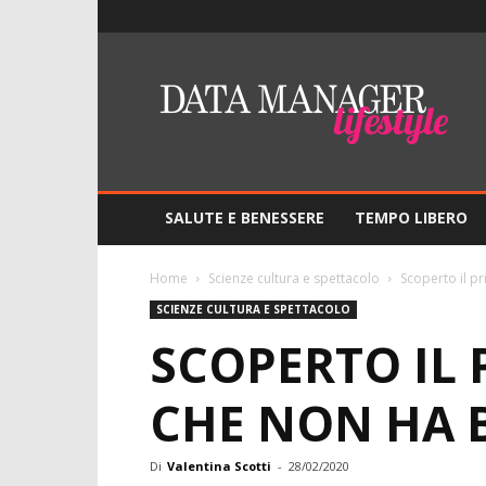
Lifestyle
–
DMO
Data
Manager
Online
SALUTE E BENESSERE
TEMPO LIBERO
Home
Scienze cultura e spettacolo
Scoperto il p
SCIENZE CULTURA E SPETTACOLO
SCOPERTO IL
CHE NON HA 
Di
Valentina Scotti
-
28/02/2020