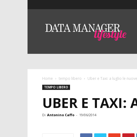
Lifestyle
–
DMO
Data
Manager
Online
Home
tempo libero
Uber e Taxi: a luglio le nuov
TEMPO LIBERO
UBER E TAXI:
Di
Antonino Caffo
-
19/06/2014