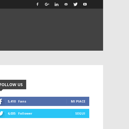
FOLLOW US
5,410
Fans
MI PIACE
6,035
Follower
SEGUI