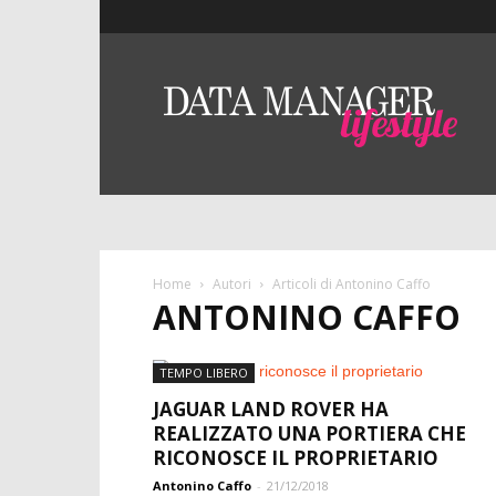
Lifestyle
–
DMO
Data
Manager
Online
Home
Autori
Articoli di Antonino Caffo
ANTONINO CAFFO
TEMPO LIBERO
JAGUAR LAND ROVER HA
REALIZZATO UNA PORTIERA CHE
RICONOSCE IL PROPRIETARIO
Antonino Caffo
-
21/12/2018