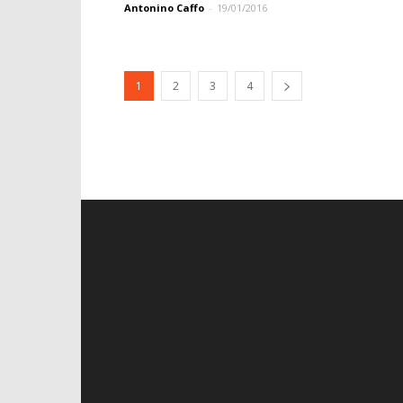
Antonino Caffo
-
19/01/2016
1
2
3
4