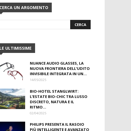
CERCA UN ARGOMENTO
LE ULTIMISSIME
NUANCE AUDIO GLASSES, LA
NUOVA FRONTIERA DELL’UDITO
INVISIBILE INTEGRATA IN UN...
14/05/2025
BIO-HOTEL STANGLWIRT:
L‘ESTATE BIO-CHIC TRA LUSSO
DISCRETO, NATURA E IL
RITMO...
02/04/2025
PHILIPS PRESENTA IL RASOIO
PIÙ INTELLIGENTE E AVANZATO