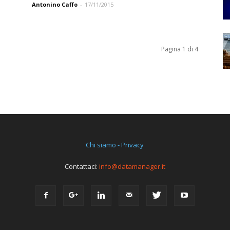
Antonino Caffo
-
17/11/2015
Pagina 1 di 4
Chi siamo - Privacy
Contattaci:
info@datamanager.it