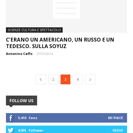
SCIENZE CULTURA E SPETTACOLO
C’ERANO UN AMERICANO, UN RUSSO E UN
TEDESCO. SULLA SOYUZ
Antonino Caffo
-
29/05/2014
2
3
4
FOLLOW US
5,410
Fans
MI PIACE
6,035
Follower
SEGUI